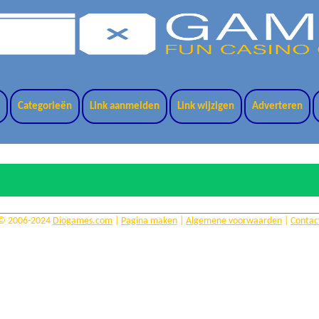
t
Categorieën
Link aanmelden
Link wijzigen
Adverteren
© 2006-2024
Diogames.com
|
Pagina maken
|
Algemene voorwaarden
|
Contac